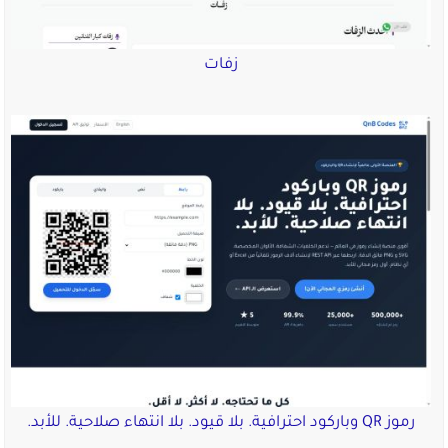
زفات
رموز QR وباركود احترافية. بلا قيود. بلا انتهاء صلاحية. للأبد.