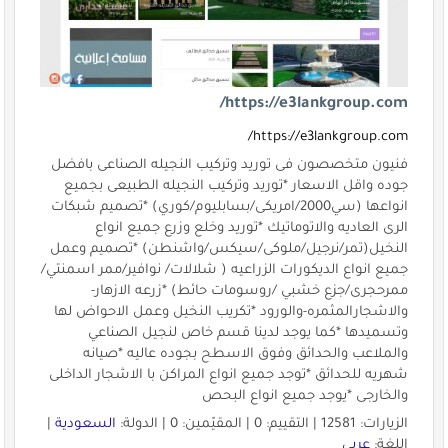
https://e3lankgroup.com/
https://e3lankgroup.com/
فنيون متخصصون فى توريد وتركيب النجيله الصناعى بافضل
جوده واقل الاسعار *توريد وتركيب النجيله الطبيعى بجميع
انواعها (سي2000/امريكى/بسابليوم/كوري) *تصميم شبكات
الرى العاديه والاتوماتيك *توريد وخلع وزرع جميع انواع
النخيل(تمر/نرجيل/ملوكى/سيكس/واشنطن) *تصميم وعمل
جميع انواع الديكورات الزراعيه ( شلالات/ نوافير/ممر اسمنتي/
ممرحجرى/جزع خشبي /روسومات حائط) *زرعه الازهار-
والاشجارالمثمره-والورود *تكريب النخيل وعمل الاحواض لها
وتسميدها *كما يوجد لدينا قسم خاص لنجيل الصناعي
والملاعب والحدائق وفوق الاسطح بجوده عاليه *صيانه
شهريه للحدائق *توجد جميع انواع المراكن با الاشجار الداخلى
والخارجى *يوجد جميع انواع البحص
الزيارات: 12581 | التقييم: 0 | المقيّمين: 0 | الدولة:
السعودية
|
اللغة:
عربي