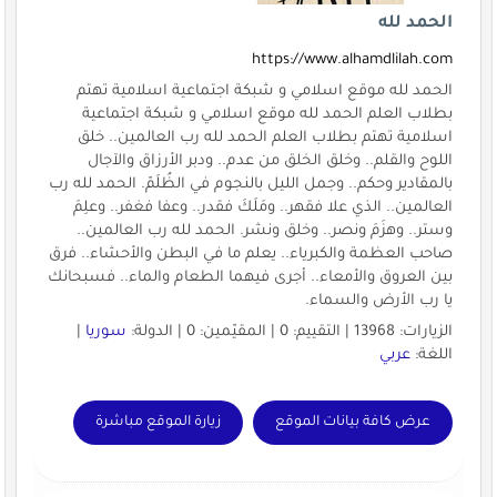
الحمد لله
https://www.alhamdlilah.com
الحمد لله موقع اسلامي و شبكة اجتماعية اسلامية تهتم
بطلاب العلم الحمد لله موقع اسلامي و شبكة اجتماعية
اسلامية تهتم بطلاب العلم الحمد لله رب العالمين.. خلق
اللوح والقلم.. وخلق الخلق من عدم.. ودبر الأرزاق والآجال
بالمقادير وحكم.. وجمل الليل بالنجوم في الظُلَمّ. الحمد لله رب
العالمين.. الذي علا فقهر.. ومَلَكَ فقدر.. وعفا فغفر.. وعلِمَ
وستر.. وهزَمَ ونصر.. وخلق ونشر. الحمد لله رب العالمين..
صاحب العظمة والكبرياء.. يعلم ما في البطن والأحشاء.. فرق
بين العروق والأمعاء.. أجرى فيهما الطعام والماء.. فسبحانك
يا رب الأرض والسماء.
الزيارات: 13968 | التقييم: 0 | المقيّمين: 0 | الدولة:
سوريا
|
اللغة:
عربي
عرض كافة بيانات الموقع
زيارة الموقع مباشرة