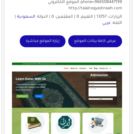
phone=966508447199 الموقع الالكتروني
http://talalroqyashreaih.com
الزيارات: 13757 | التقييم: 0 | المقيّمين: 0 | الدولة:
السعودية
|
اللغة:
عربي
عرض كافة بيانات الموقع
زيارة الموقع مباشرة