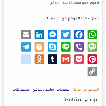
لا يوجد صور مؤرشفة لهذا الموقع
شارك هذا الموقع مع اصدقائك
Email
Linke
Mess
Twitt
Faceb
What
dIn
enger
er
ook
sApp
Teleg
Blogg
Skype
Line
Viber
Mess
ram
er
age
kik
Odno
Tumb
Gmail
Pocke
Pinte
klass
lr
t
rest
niki
Copy
Link
الموقع في جوجل:
الصفحات
-
مرتبط بالموقع
-
المحفوظات
مواقع مشابهة