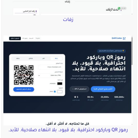
زفات
رموز QR وباركود احترافية. بلا قيود. بلا انتهاء صلاحية. للأبد.