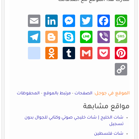
شارك هذا الموقع مع اصدقائك
Email
Linke
Mess
Twitt
Faceb
What
dIn
enger
er
ook
sApp
Teleg
Blogg
Skype
Line
Viber
Mess
ram
er
age
kik
Odno
Tumb
Gmail
Pocke
Pinte
klass
lr
t
rest
niki
Copy
Link
الموقع في جوجل:
الصفحات
-
مرتبط بالموقع
-
المحفوظات
مواقع مشابهة
شات الخليج | شات خليجي صوتي وكتابي للجوال بدون
تسجيل
شات فلسطين