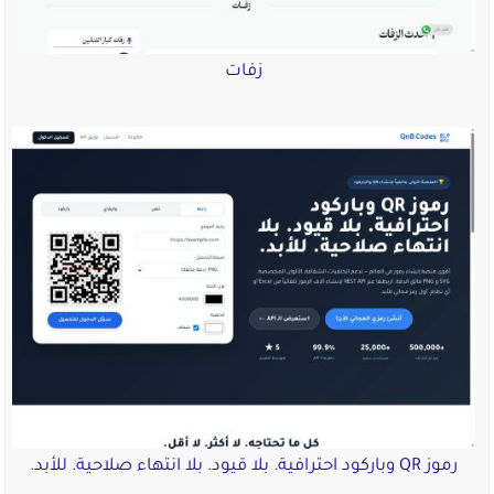
زفات
رموز QR وباركود احترافية. بلا قيود. بلا انتهاء صلاحية. للأبد.