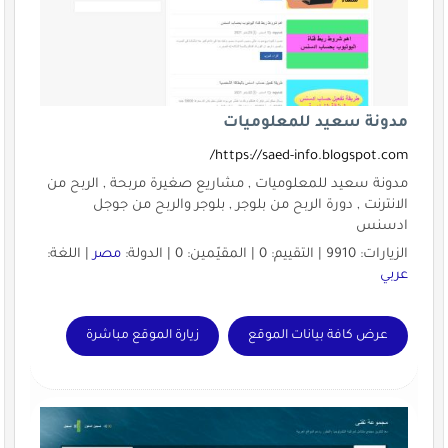
مدونة سعيد للمعلوميات
https://saed-info.blogspot.com/
مدونة سعيد للمعلوميات , مشاريع صغيرة مربحة , الربح من
الانترنت , دورة الربح من بلوجر , بلوجر والربح من جوجل
ادسنس
الزيارات: 9910 | التقييم: 0 | المقيّمين: 0 | الدولة:
مصر
| اللغة:
عربي
عرض كافة بيانات الموقع
زيارة الموقع مباشرة