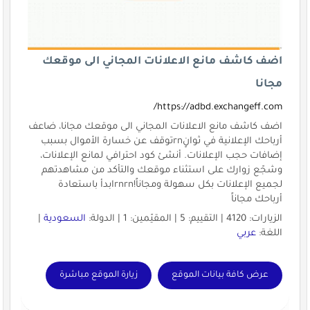
اضف كاشف مانع الاعلانات المجاني الى موقعك
مجانا
https://adbd.exchangeff.com/
اضف كاشف مانع الاعلانات المجاني الى موقعك مجانا، ضاعف
أرباحك الإعلانية في ثوانٍrnتوقف عن خسارة الأموال بسبب
إضافات حجب الإعلانات. أنشئ كود احترافي لمانع الإعلانات،
وشجّع زوارك على استثناء موقعك والتأكد من مشاهدتهم
لجميع الإعلانات بكل سهولة ومجاناً!rnrnابدأ باستعادة
أرباحك مجاناً
الزيارات: 4120 | التقييم: 5 | المقيّمين: 1 | الدولة:
السعودية
|
اللغة:
عربي
عرض كافة بيانات الموقع
زيارة الموقع مباشرة