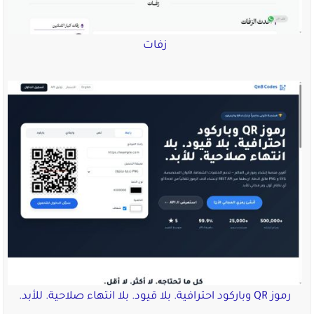
زفات
رموز QR وباركود احترافية. بلا قيود. بلا انتهاء صلاحية. للأبد.