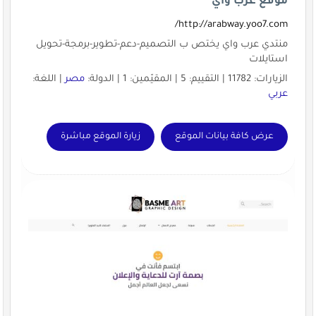
موقع عرب واي
http://arabway.yoo7.com/
منتدي عرب واي يختص ب التصميم-دعم-تطوير-برمجة-تحويل
استايلات
الزيارات: 11782 | التقييم: 5 | المقيّمين: 1 | الدولة:
مصر
| اللغة:
عربي
عرض كافة بيانات الموقع
زيارة الموقع مباشرة