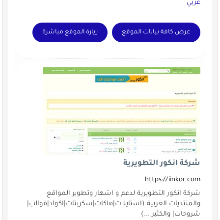
عربي
عرض كافة بيانات الموقع
زيارة الموقع مباشرة
شركة انكور التطويرية
https://iinkor.com
شركة انكور التطويرية لدعم و اشهار وتطوير المواقع
والمنتديات العربية (استايلات|هاكات|سكربتات|اكواد|قوالب|
شروحات| والكثير ...)