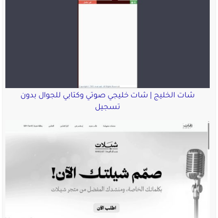
شات الخليج | شات خليجي صوتي وكتابي للجوال بدون
تسجيل