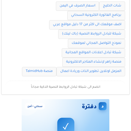
شات الخليج
اسعار الصرف في اليمن
برنامج الفاتورة الكترونية السحابي
اضف موقعك الى اكثر من 17 دليل مواقع عربي
شبكة لتبادل الروابط النصية (باك لينك)
نموذج التواصل المجاني لموقعك
شبكة تبادل اعلانات المواقع المجانية
منصة زاهر لإنشاء المتاجر الالكترونية
المزمل اونلاين تطوير الذات وريادة اعمال
منصة TalmidHub
انضم الى شبكة تبادل الروابط النصية الذكية مجاناً