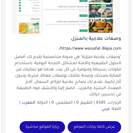
وصفات علاجية بالمنزل
https://www.wassafat-3ilajia.com/
"وصفات علاجية منزلية" هي مدونة متخصصة تقدم لك أفضل
الحلول الطبيعية والآمنة لمشاكل الصحة اليومية، باستخدام
مكونات بسيطة ومتوفرة في كل بيت. هدفنا هو تمكينك من
العناية بصحتك وصحة عائلتك بوصفات فعالة، مجربة، وبدون
آثار جانبية. نقدم لك نصائح علاجية للزكام، السعال، آلام
المعدة، البشرة، والمزيد… انضم إلينا واكتشف قوة الطبيعة
في تحسين حياتك.
الزيارات: 6585 | التقييم: 0 | المقيّمين: 0 | الدولة:
المغرب
|
اللغة:
عربي
عرض كافة بيانات الموقع
زيارة الموقع مباشرة