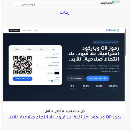
زفات
رموز QR وباركود احترافية. بلا قيود. بلا انتهاء صلاحية. للأبد.