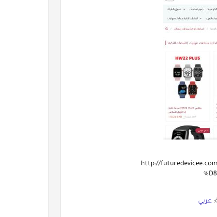
http://futuredevice
%D8
:
عربي