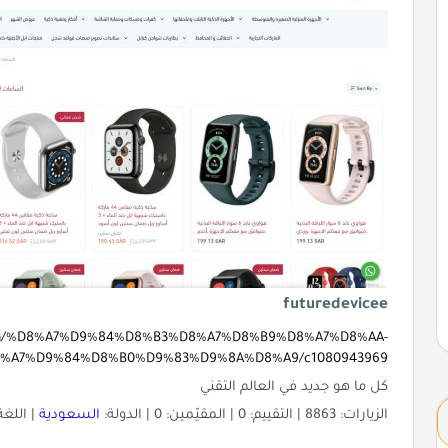
futuredevicee
e.com/%D8%A7%D9%84%D8%B3%D8%A7%D8%B9%D8%A7%D8%AA-
%A7%D9%84%D8%B0%D9%83%D9%8A%D8%A9/c1080943969
كل ما هو جديد في العالم التقني
الزيارات: 8863 | التقييم: 0 | المقيّمين: 0 | الدولة:
السعودية
| اللغة