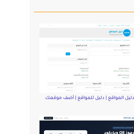
ليل المواقع | دليل للمواقع | أضف موقعك