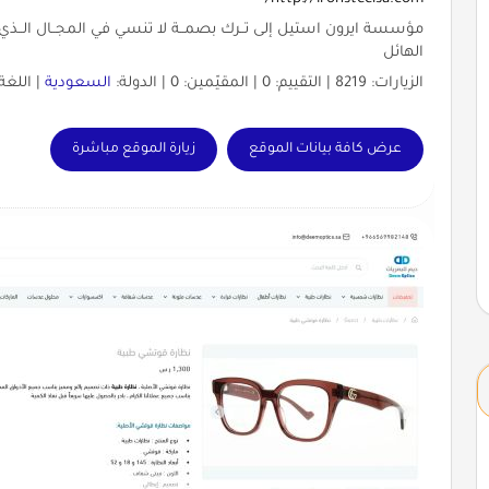
مؤسسة ايرون استيل إلى تــرك بصمــة لا تنسي في المجــال الــذي نع
الهائل
الزيارات: 8219 | التقييم: 0 | المقيّمين: 0 | الدولة:
السعودية
| اللغة
عرض كافة بيانات الموقع
زيارة الموقع مباشرة