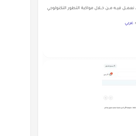
مــل فيــه مــن خــلال مواكبة التطور التكنولوجي
:
عربي