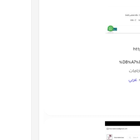
ht
%D8%A7%
خامات
:
عربي