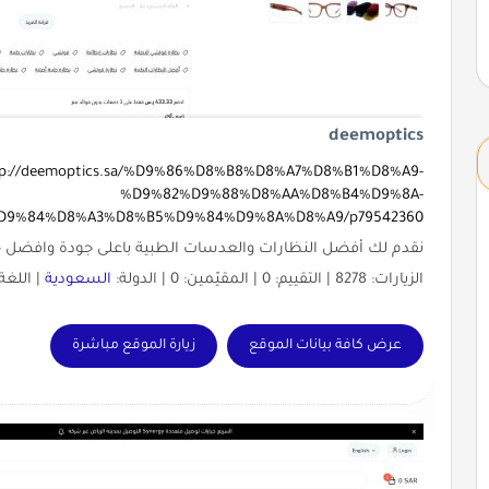
deemoptics
tp://deemoptics.sa/%D9%86%D8%B8%D8%A7%D8%B1%D8%A9-
%D9%82%D9%88%D8%AA%D8%B4%D9%8A-
D9%84%D8%A3%D8%B5%D9%84%D9%8A%D8%A9/p79542360
نقدم لك أفضل النظارات والعدسات الطبية باعلى جودة وافضل 
الزيارات: 8278 | التقييم: 0 | المقيّمين: 0 | الدولة:
السعودية
| اللغة
عرض كافة بيانات الموقع
زيارة الموقع مباشرة