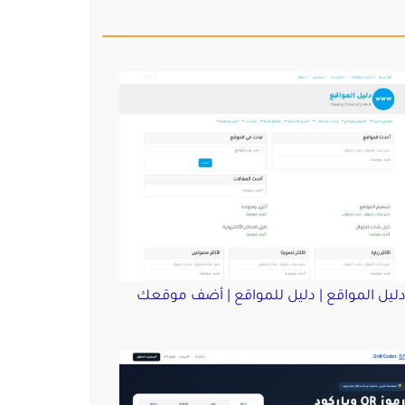
ليل المواقع | دليل للمواقع | أضف موقعك